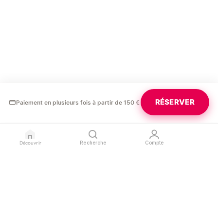
RÉSERVER
Paiement en plusieurs fois à partir de 150 €
Découvrir
Recherche
Compte
GLAURA
PROFESSIONNELS
LÉGAL
Blog
Devenir partenaire
Confidentialité
Contact
Référencer mon salon
Conditions d'utilisation