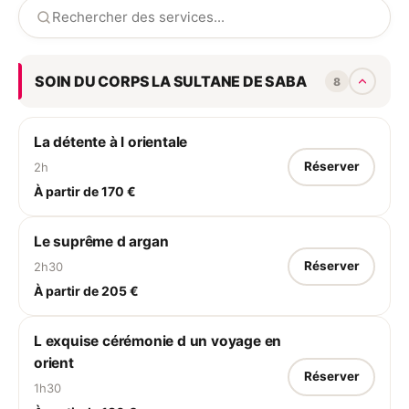
selon le type de peau, sans
oublier. Une protection solaire
SOIN DU CORPS LA SULTANE DE SABA
8
La détente à l orientale
Réserver
2h
À partir de 170 €
Le suprême d argan
Réserver
2h30
À partir de 205 €
L exquise cérémonie d un voyage en
orient
Réserver
1h30