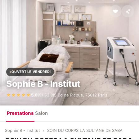
OUVERT LE VENDREDI
Sophie B - Institut
·
★★★★★
5,0
(5)
53 BIS Bd de Picpus, 75012 Paris
Prestations
Salon
Sophie B - Institut
›
SOIN DU CORPS LA SULTANE DE SABA