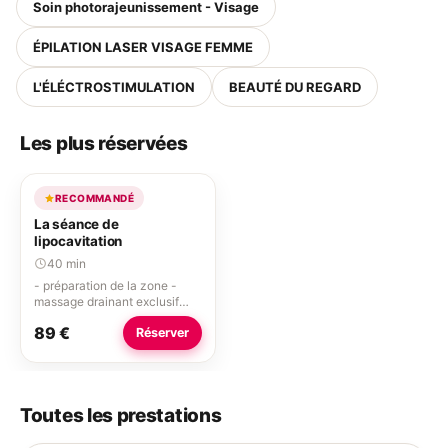
Soin photorajeunissement - Visage
ÉPILATION LASER VISAGE FEMME
L'ÉLÉCTROSTIMULATION
BEAUTÉ DU REGARD
Les plus réservées
RECOMMANDÉ
La séance de
lipocavitation
40 min
- préparation de la zone -
massage drainant exclusif
pour stimuler la circulation et
89 €
Réserver
favoriser l'élimination
naturelle - traitement par
ultrasons sur zone définie -
hydratation finale avec un
soin rafermissant, hydratant
Toutes les prestations
et gourmand