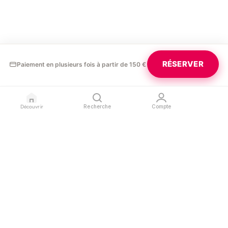
RÉSERVER
Paiement en plusieurs fois à partir de 150 €
Découvrir
Recherche
Compte
GLAURA
PROFESSIONNELS
LÉGAL
Blog
Devenir partenaire
Confidentialité
Contact
Référencer mon salon
Conditions d'utilisation
Espace pro
Mentions légales
SUIVEZ-NOUS
L'APPLICATION