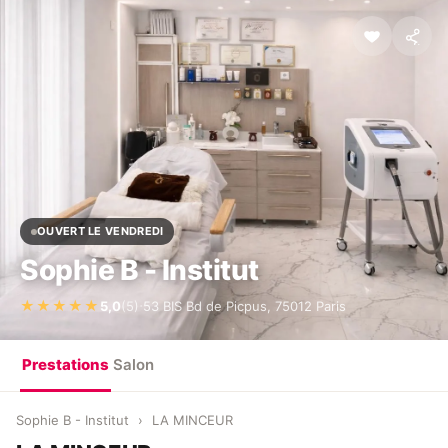
OUVERT LE VENDREDI
Sophie B - Institut
·
★★★★★
5,0
(5)
53 BIS Bd de Picpus, 75012 Paris
Prestations
Salon
Sophie B - Institut
›
LA MINCEUR