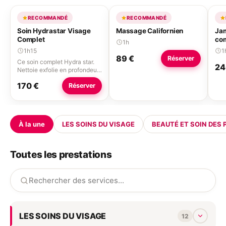
RECOMMANDÉ
RECOMMANDÉ
Soin Hydrastar Visage
Massage Californien
Ja
Complet
co
1h
1h15
1
89 €
Réserver
Ce soin complet Hydra star.
24
Nettoie exfolie en profondeur,
hydrate repulpe la peau,
170 €
Réserver
raffermit et améliore la
tonicité Un éclat immédiat
une peau repulpee et une
texture affinée dès la 1re
séance.
À la une
LES SOINS DU VISAGE
BEAUTÉ ET SOIN DES 
Toutes les prestations
LES SOINS DU VISAGE
12