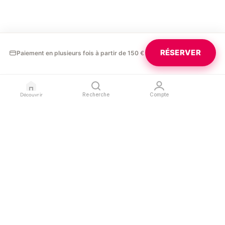
RÉSERVER
Paiement en plusieurs fois à partir de 150 €
Découvrir
Recherche
Compte
GLAURA
PROFESSIONNELS
LÉGAL
Blog
Devenir partenaire
Confidentialité
Contact
Référencer mon salon
Conditions d'utilisation
Espace pro
Mentions légales
SUIVEZ-NOUS
L'APPLICATION
Instagram
App Store
Google Play