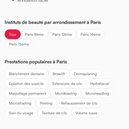
Annulation facile
Instituts de beauté par arrondissement à Paris
Tous
Paris 8ème
Paris 12ème
Paris 14ème
Paris 15ème
Prestations populaires à Paris
Blanchiment dentaire
Browlift
Dermaplaning
Épilation des sourcils
Extensions de cils
Hydrafacial
Maquillage permanent
Microblading
Microneedling
Microshading
Peeling
Rehaussement de cils
Soin du visage
Teinture de cils
Volume russe