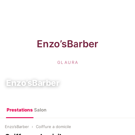
Enzo’sBarber
6 Rue Sadi Carnot, 92120 Montrouge
Prestations
Salon
Enzo’sBarber
›
Coiffure a domicile