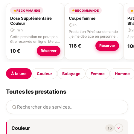
RECOMMANDÉ
RECOMMANDÉ
Dose Supplémentaire
Coupe femme
Pat
Couleur
Sha
1h
Ch
1 min
2
Prestation Privé sur demande
, je me déplace en personne
Cette prestation ne peut pas
à pa
pour vous coiffer Cette
être réservée en ligne. Merci
116 €
10
Réserver
prestation ne peut pas être
d'appeler le 01 82 19 61 24.
10 €
Réserver
réservée en ligne. Merci
d'appeler le 01 82 19 61 24.
À la une
Couleur
Balayage
Femme
Homme
Toutes les prestations
Couleur
15