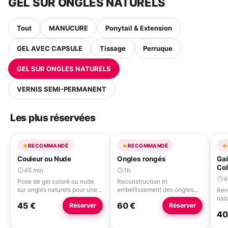
GEL SUR ONGLES NATURELS
Tout
MANUCURE
Ponytail & Extension
GEL AVEC CAPSULE
Tissage
Perruque
GEL SUR ONGLES NATURELS
VERNIS SEMI-PERMANENT
Les plus réservées
RECOMMANDÉ
RECOMMANDÉ
Couleur ou Nude
Ongles rongés
Gai
Col
45 min
1h
4
Pose de gel coloré ou nude
Reconstruction et
sur ongles naturels pour une
embellissement des ongles
Ren
finition élégante.
abîmés ou rongés.
natu
45 €
60 €
Réserver
Réserver
vit
40