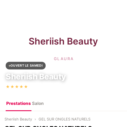
OUVERT LE SAMEDI
Sheriish Beauty
·
★★★★★
5,0
(4)
9 Bd de Clichy, 75009 Paris
Prestations
Salon
Sheriish Beauty
›
GEL SUR ONGLES NATURELS