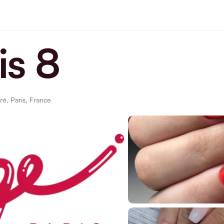
is 8
é, Paris, France