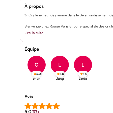
À propos
✨ Onglerie haut de gamme dans le 8e arrondissement de
Bienvenue chez Rouge Paris 8, votre spécialiste des ong
Lire la suite
Équipe
C
L
L
5,0
5,0
5,0
chan
Liang
Linda
Avis
5,0
(37)