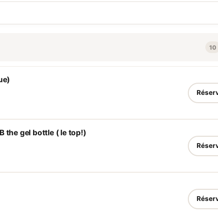
alo
go
un
<b
par
per
10
la 
s
cor
va
se
ue)
OP
opt
Réser
Fr
Vos
soi
im
se
the gel bottle ( le top!)
Réser
Réser