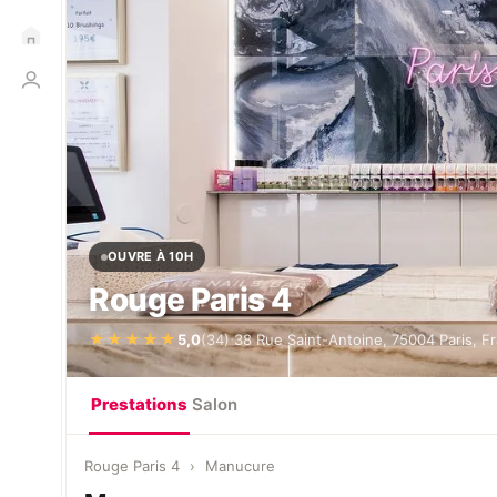
OUVRE À 10H
Rouge Paris 4
·
★★★★★
5,0
(34)
38 Rue Saint-Antoine, 75004 Paris, F
Prestations
Salon
Rouge Paris 4
›
Manucure