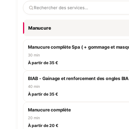
hydratante.<br> <br> Vos
nutriments présents dans le
mains sont nettes et soignées.
soin. Cette pose comprend
plusieurs étapes : * Un
façonnage des ongles, *
L'application de quatre
couches de gel, * Un
Manucure
modelage du gel, * Un
séchage sous lampe UV. Plu
sains et prêts à affronter les
agressions du quotidien, vos
Manucure complète Spa ( + gommage et masq
ongles retrouvent eux aussi
une seconde jeunesse !
30 min
À partir de 35 €
BIAB - Gainage et renforcement des ongles BIAB 
40 min
À partir de 35 €
Manucure complète
20 min
À partir de 20 €