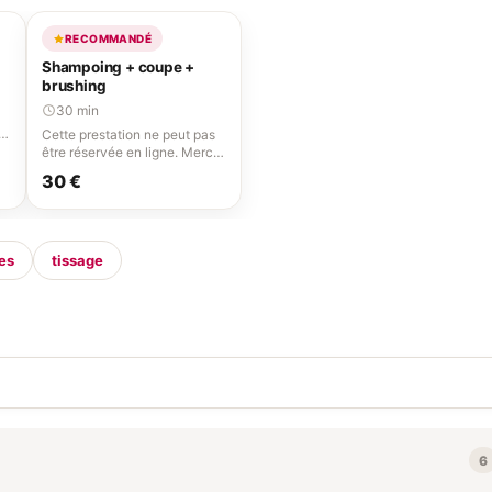
RECOMMANDÉ
Shampoing + coupe +
brushing
30 min
i
Cette prestation ne peut pas
être réservée en ligne. Merci
d'appeler le 06 95 38 49 66.
30 €
es
tissage
6