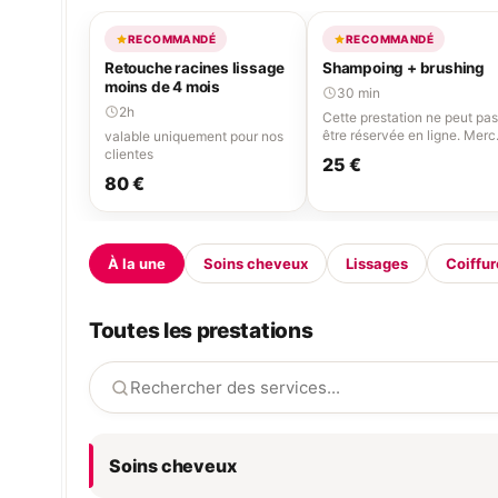
RECOMMANDÉ
RECOMMANDÉ
Retouche racines lissage
Shampoing + brushing
moins de 4 mois
30 min
2h
Cette prestation ne peut pas
être réservée en ligne. Merc
valable uniquement pour nos
d'appeler le 06 95 38 49 66.
clientes
25 €
80 €
À la une
Soins cheveux
Lissages
Coiffur
Toutes les prestations
Soins cheveux