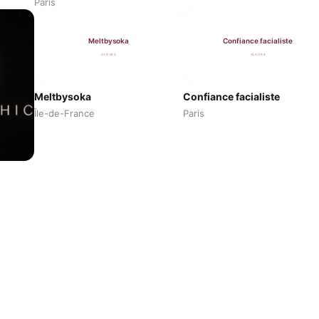
Paris
Meltbysoka
Confiance facialiste
Île-de-France
Paris