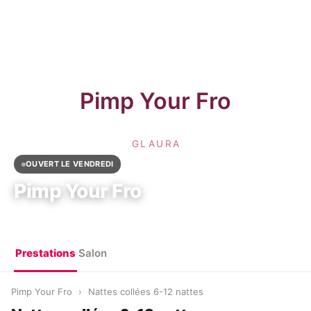
OUVERT LE VENDREDI
Pimp Your Fro
94000 Créteil, France
Prestations
Salon
Pimp Your Fro
›
Nattes collées 6-12 nattes