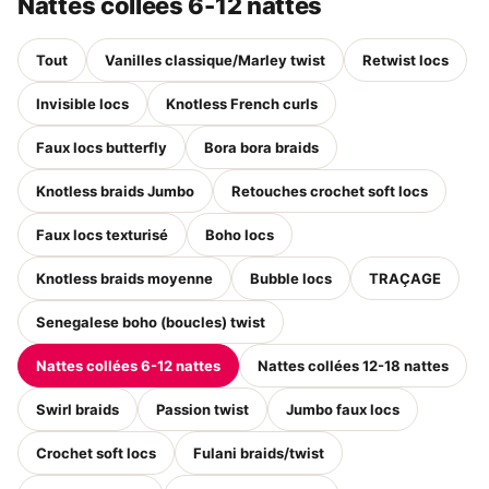
Nattes collées 6-12 nattes
Tout
Vanilles classique/Marley twist
Retwist locs
Invisible locs
Knotless French curls
Faux locs butterfly
Bora bora braids
Knotless braids Jumbo
Retouches crochet soft locs
Faux locs texturisé
Boho locs
Knotless braids moyenne
Bubble locs
TRAÇAGE
Senegalese boho (boucles) twist
Nattes collées 6-12 nattes
Nattes collées 12-18 nattes
Swirl braids
Passion twist
Jumbo faux locs
Crochet soft locs
Fulani braids/twist