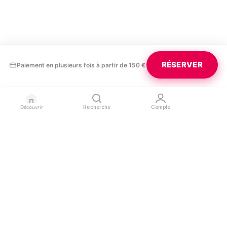
RÉSERVER
Paiement en plusieurs fois à partir de 150 €
Découvrir
Recherche
Compte
GLAURA
PROFESSIONNELS
LÉGAL
Blog
Devenir partenaire
Confidentialité
Contact
Référencer mon salon
Conditions d'utilisation
Espace pro
Mentions légales
SUIVEZ-NOUS
L'APPLICATION