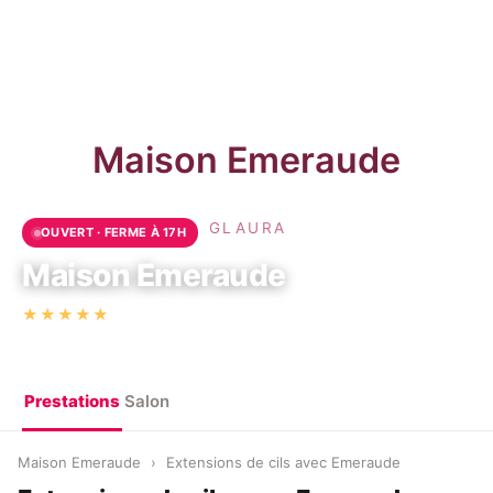
OUVERT · FERME À 17H
Maison Emeraude
·
★★★★★
4,9
(59)
106 Rue Jean Jaurès, 94800 Villejuif, France
Prestations
Salon
Maison Emeraude
›
Extensions de cils avec Emeraude