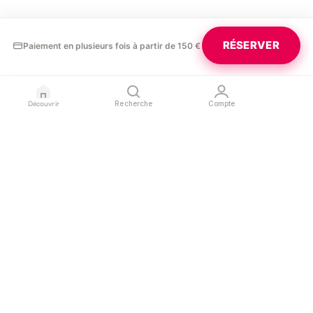
RÉSERVER
Paiement en plusieurs fois à partir de 150 €
Découvrir
Recherche
Compte
GLAURA
PROFESSIONNELS
LÉGAL
Blog
Devenir partenaire
Confidentialité
Contact
Référencer mon salon
Conditions d'utilisation
Espace pro
Mentions légales
SUIVEZ-NOUS
L'APPLICATION
Instagram
App Store
Google Play
Facebook