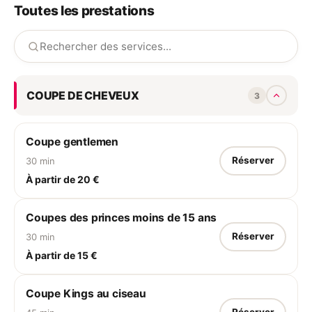
Toutes les prestations
coupe de trois semaines
Une 
chaque personnalité en
tou
herbe, chaque rendez-vous
sty
chez nous devient une
et 
aventure pleine de style et de
sourires.
COUPE DE CHEVEUX
3
Coupe gentlemen
Réserver
30 min
À partir de 20 €
Coupes des princes moins de 15 ans
Réserver
30 min
À partir de 15 €
Coupe Kings au ciseau