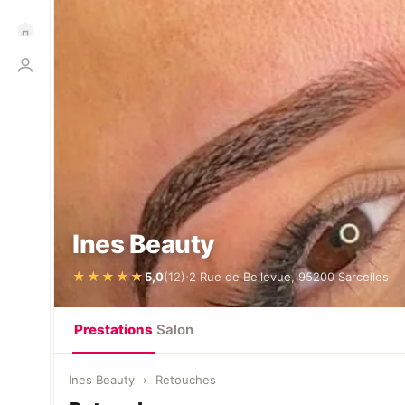
Ines Beauty
·
★★★★★
5,0
(12)
2 Rue de Bellevue, 95200 Sarcelles
Prestations
Salon
Ines Beauty
›
Retouches