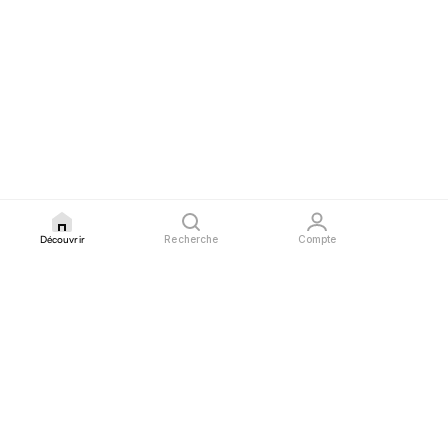
Découvrir
Recherche
Compte
GLAURA
PROFESSIONNELS
LÉGAL
Blog
Devenir partenaire
Confidentialité