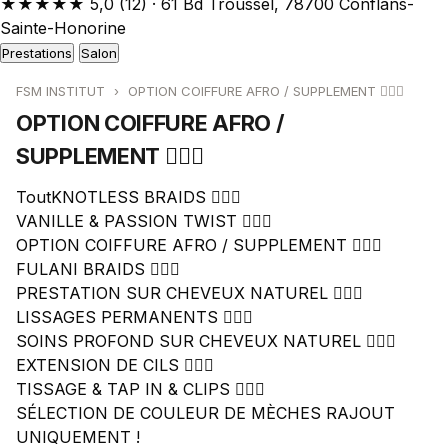
★★★★★
5,0
(12)
·
61 Bd Troussel, 78700 Conflans-
Sainte-Honorine
Prestations
Salon
FSM INSTITUT
›
OPTION COIFFURE AFRO / SUPPLEMENT 💆🏾‍♀️
OPTION COIFFURE AFRO /
SUPPLEMENT 💆🏾‍♀️
Tout
KNOTLESS BRAIDS 💇🏾‍♀️
VANILLE & PASSION TWIST 💇🏾‍♀️
OPTION COIFFURE AFRO / SUPPLEMENT 💆🏾‍♀️
FULANI BRAIDS 💇🏿‍♀️
PRESTATION SUR CHEVEUX NATUREL 💆🏽‍♀️
LISSAGES PERMANENTS 💇🏻‍♀️
SOINS PROFOND SUR CHEVEUX NATUREL 💆🏼‍♀️
EXTENSION DE CILS 💁🏾‍♀️
TISSAGE & TAP IN & CLIPS 💆🏿‍♀️
SÉLECTION DE COULEUR DE MÈCHES RAJOUT
UNIQUEMENT !