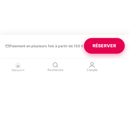
RÉSERVER
Paiement en plusieurs fois à partir de 150 €
Découvrir
Recherche
Compte
GLAURA
PROFESSIONNELS
LÉGAL
Blog
Devenir partenaire
Confidentialité
Contact
Référencer mon salon
Conditions d'utilisation
Espace pro
Mentions légales