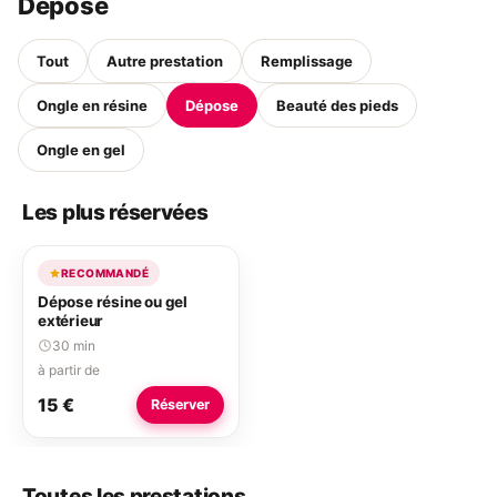
Dépose
Tout
Autre prestation
Remplissage
Ongle en résine
Dépose
Beauté des pieds
Ongle en gel
Les plus réservées
RECOMMANDÉ
Dépose résine ou gel
extérieur
30 min
à partir de
15 €
Réserver
Toutes les prestations