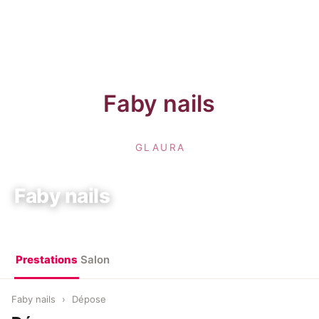
Faby nails
10 All. des Champs Elysées, 91042 Évry-Courcouronnes
Prestations
Salon
Faby nails
›
Dépose