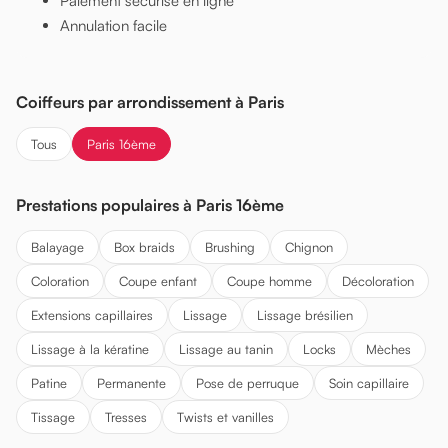
Paiement sécurisé en ligne
Annulation facile
Coiffeurs par arrondissement à Paris
Tous
Paris 16ème
Prestations populaires à Paris 16ème
Balayage
Box braids
Brushing
Chignon
Coloration
Coupe enfant
Coupe homme
Décoloration
Extensions capillaires
Lissage
Lissage brésilien
Lissage à la kératine
Lissage au tanin
Locks
Mèches
Patine
Permanente
Pose de perruque
Soin capillaire
Tissage
Tresses
Twists et vanilles