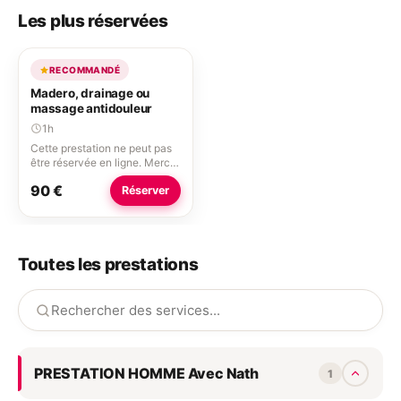
Les plus réservées
RECOMMANDÉ
Madero, drainage ou
massage antidouleur
1h
Cette prestation ne peut pas
être réservée en ligne. Merci
d'appeler le 07 56 86 86 51.
90 €
Réserver
Toutes les prestations
PRESTATION HOMME Avec Nath
1