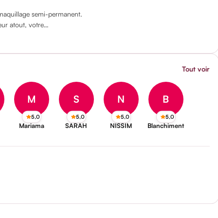
u maquillage semi-permanent.
eur atout, votre…
Tout voir
M
S
N
B
5,0
5,0
5,0
5,0
Mariama
SARAH
NISSIM
Blanchiment