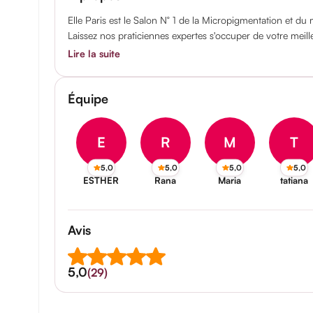
Elle Paris est le Salon N° 1 de la Micropigmentation et d
Laissez nos praticiennes expertes s'occuper de votre meill
Lire la suite
Équipe
E
R
M
T
5,0
5,0
5,0
5,0
ESTHER
Rana
Maria
tatiana
Avis
5,0
(29)