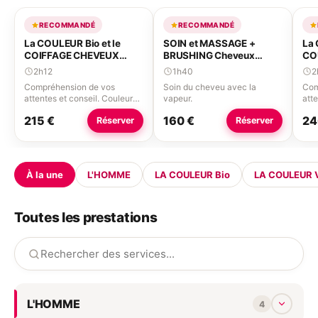
RECOMMANDÉ
RECOMMANDÉ
La COULEUR Bio et le
SOIN et MASSAGE +
La 
COIFFAGE CHEVEUX
BRUSHING Cheveux
CO
LONGS ET EPAIS
LONGS ou EPAIS
CH
2h12
1h40
2
Compréhension de vos
Soin du cheveu avec la
Com
attentes et conseil. Couleur
vapeur.
atte
racines longueurs et pointes.
rac
215 €
160 €
24
Réserver
Réserver
À la une
L'HOMME
LA COULEUR Bio
LA COULEUR 
Toutes les prestations
L'HOMME
4