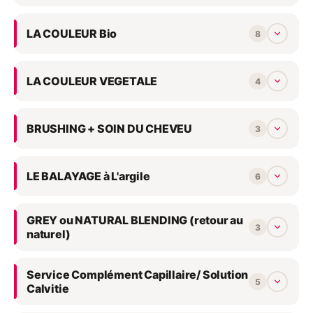
LA COULEUR Bio
8
LA COULEUR VEGETALE
4
BRUSHING + SOIN DU CHEVEU
3
LE BALAYAGE à L'argile
6
GREY ou NATURAL BLENDING (retour au
3
naturel)
Service Complément Capillaire/ Solution
5
Calvitie