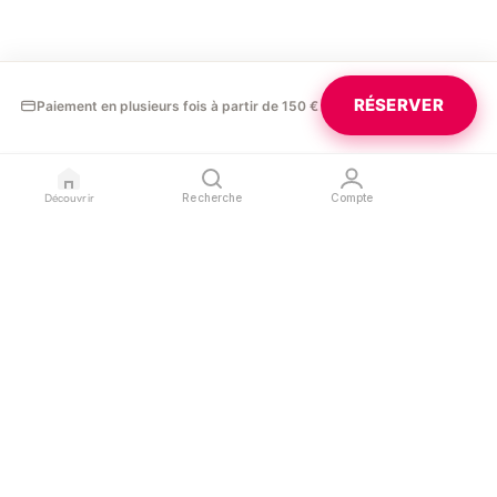
RÉSERVER
Paiement en plusieurs fois à partir de 150 €
Découvrir
Recherche
Compte
GLAURA
PROFESSIONNELS
LÉGAL
Blog
Devenir partenaire
Confidentialité
Contact
Référencer mon salon
Conditions d'utilisation
Espace pro
Mentions légales
SUIVEZ-NOUS
L'APPLICATION
Instagram
App Store
Google Play