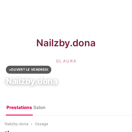
OUVERT LE VENDREDI
Nailzby.dona
Saint-Denis, France
Prestations
Salon
Nailzby.dona
›
tissage