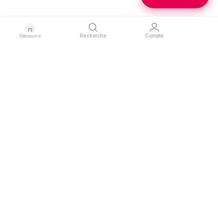
Découvrir
Recherche
Compte
GLAURA
PROFESSIONNELS
LÉGAL
Blog
Devenir partenaire
Confidentialité
Contact
Référencer mon salon
Conditions d'utilisation
Espace pro
Mentions légales
SUIVEZ-NOUS
L'APPLICATION
Instagram
App Store
Google Play
Facebook
TikTok
FR
|
EN
© 2026 Glaura.ai — Réservez vos services beauté près de vous.