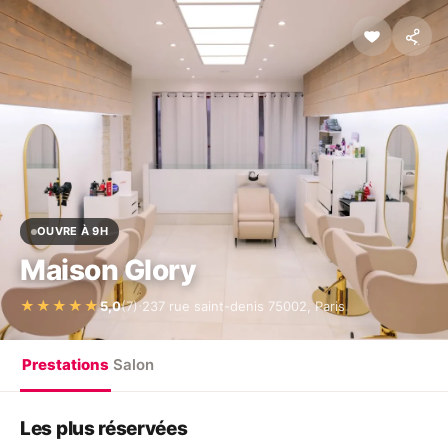
OUVRE À 9H
Maison Glory
·
★★★★★
5,0
(7)
237 rue saint-denis 75002, Paris
Prestations
Salon
Les plus réservées