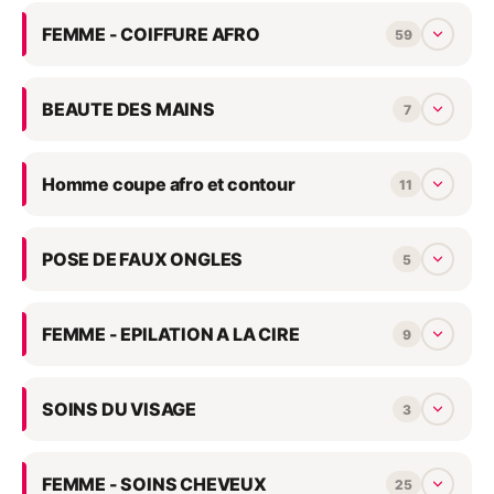
prop
hya
FEMME - COIFFURE AFRO
59
jusq
eau. Vos ridules 
atté
ret
BEAUTE DES MAINS
7
à un
par
Homme coupe afro et contour
11
POSE DE FAUX ONGLES
5
FEMME - EPILATION A LA CIRE
9
SOINS DU VISAGE
3
FEMME - SOINS CHEVEUX
25