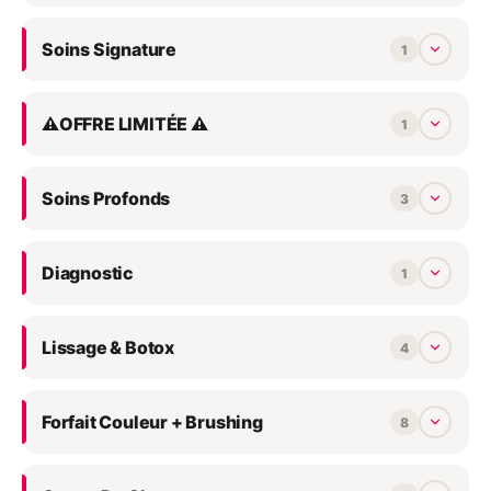
160
che
268€) ⚠️ Uniqueme
Soins Signature
1
20 
le 2
déf
⚠️OFFRE LIMITÉE ⚠️
1
Soins Profonds
3
Diagnostic
1
Lissage & Botox
4
Forfait Couleur + Brushing
8