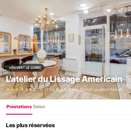
OUVERT LE LUNDI
L'atelier du Lissage Americain
·
★★★★★
5,0
(29)
77 bis Rue Voltaire, 92300 Levallois-Perret
Prestations
Salon
Les plus réservées