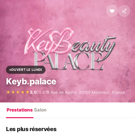
OUVERT LE LUNDI
Keyb.palace
·
★★★★★
5,0
(1)
278 Rue de Rosny, 93100 Montreuil, France
Prestations
Salon
Les plus réservées