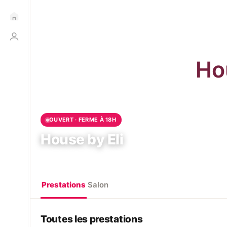
OUVERT · FERME À 18H
House by Eli
Évry, Évry-Courcouronnes, France
Prestations
Salon
Toutes les prestations