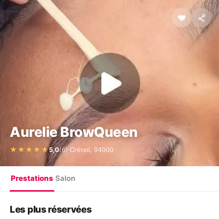
Aurelie BrowQueen
·
★★★★★
5,0
(6)
Créteil, 94000
Prestations
Salon
Les plus réservées