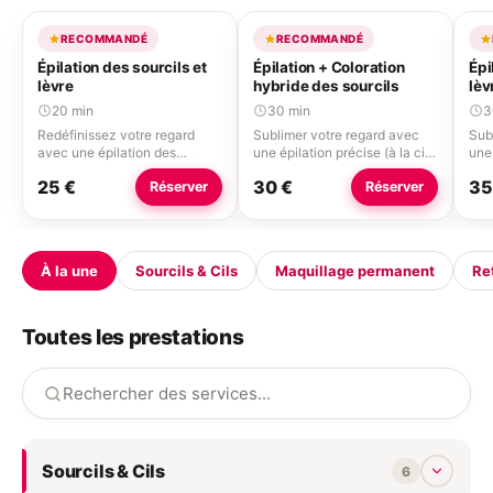
RECOMMANDÉ
RECOMMANDÉ
Épilation des sourcils et
Épilation + Coloration
Épi
lèvre
hybride des sourcils
lèv
des
20 min
30 min
3
Redéfinissez votre regard
Sublimer votre regard avec
Sub
avec une épilation des
une épilation précise (à la cire
une 
sourcils précise (à la cire ou à
ou à la pince à épiler) et une
ou à
25 €
30 €
35
Réserver
Réserver
la pince à épiler) adaptée à
coloration sur mesure pour
col
votre morphologie.
des sourcils parfaitement
des
dessinés et harmonieux qui
des
dure 2 à 3 semaines.
dur
L’épilation du duvet de la
L’ép
À la une
Sourcils & Cils
Maquillage permanent
Re
lèvre : 5€
lèvr
Toutes les prestations
Sourcils & Cils
6