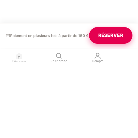
élimination des toxines : Les
senteurs purificatrices des
huiles essentielles favorisent
le drainage lymphatique et
donc l’élimination des toxines.
Les huiles de citronnelle et de
myrte sont deux des huiles
RÉSERVER
Paiement en plusieurs fois à partir de 150 €
essentielles particulièrement
efficaces pour ce type de
symptôme.
Découvrir
Recherche
Compte
GLAURA
PROFESSIONNELS
LÉGAL
Blog
Devenir partenaire
Confidentialité
Contact
Référencer mon salon
Conditions d'utilisation
Espace pro
Mentions légales
SUIVEZ-NOUS
L'APPLICATION
Instagram