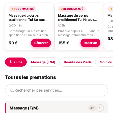
RECOMMANDÉ
RECOMMANDÉ
Massage du corps
Massage du corps
Mas
traditionnel Tui Na aux
traditionnel Tui Na aux
1
huiles chaudes
huiles essentielles
30 min
2h
Ce 
pour
Le massage Tui Na est une
Pratiqué depuis 4 000 ans, le
beso
spécificité chinoise qui prend
massage d’aromathérapie
98
zon
en compte les méridiens et les
(aux huiles essentielles) est
50 €
155 €
Réserver
Réserver
cor
points d'acupuncture du
une forme de médecine
à v
corps, il fait partie de la
orientale qui procure de
Ici,
médecine chinoise
nombreux avantages pour
à tr
traditionnelle (MTC). Tui Na
votre santé, physique et
à ch
est un mot signifiant pousser
mentale. Plusieurs bienfaits
À la une
Massage (F/M)
Beauté des Pieds
Soin du
de 
(tui - 推) et saisir (na - 拿),
sont procurés par ce massage
tech
techniques et manœuvres
: Une meilleure circulation du
mas
qui, soit dispersent les «
sang : les parties du corps
à 1
blocages énergétiques », soit
sont doucement manipulées,
Toutes les prestations
stimulent ou tonifient l'«
ce qui accroît le flux sanguin
énergie ». Il agit sur les zones
en direction des muscles et
réflexes pour tonifier et
des organes vitaux. De plus,
stimuler l'organisme et l'esprit.
les huiles essentielles
Son objectif est de faire
utilisées favorisent la
circuler et rééquilibrer les
circulation et renforcent les
énergies.
capillaires. La diminution de
Massage (F/M)
l’anxiété : en stimulant la
49
libération d’endorphines, le