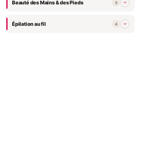
Beauté des Mains & des Pieds
3
menthe poivrée et de ylang-
ylang. Provenant de
Madagascar, de la Réunion ou
des Comores, l'ylang-ylang
Épilation au fil
est particulièrement prisée
4
par les parfumeurs et les
aromathérapeutes pour ses
vertus apaisantes. Le
soulagement du syndrome
prémenstruel : celui-ci affecte
chaque mois plusieurs
millions de femmes. Il génère
des ballonnements, de la
fatigue et une sensibilité
accrue à la douleur. Grâce
aux huiles de bouleau, de
jasmin et de patchouli
utilisées dans le cadre du
massage d’aromathérapie, ces
douleurs seront rapidement
soulagées. Un meilleur
sommeil : les méthodes
d’apaisement sont
recommandées pour éviter les
insomnies. Les huiles de
lavande, de marjolaine et
d'aralie à grappes favorisent
un sommeil réparateur. Une