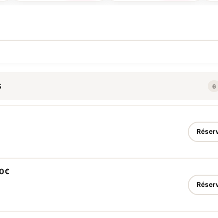
e
proche d'un effet crayon. (Se
naturel afin d'obtenir le
grâ
réalise sur un sourcil vierge)
résultat le plus proche de vos
éga
s
propre sourcils. (Se réalise sur
ave
un sourcil vierge)
tou
sou
san
pre
(Se
r
vie
S
6
Réser
50€
Réser