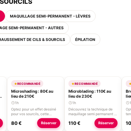
 SOURCILS
MAQUILLAGE SEMI-PERMANENT - LÈVRES
AGE SEMI-PERMANENT - AUTRES
HAUSSEMENT DE CILS & SOURCILS
ÉPILATION
RECOMMANDÉ
RECOMMANDÉ
Microshading : 80€ au
Microblading : 110€ au
Br
€
lieu de 210€
lieu de 230€
li
1h
1h
Optez pour un effet dessiné
Découvrez la technique de
Opt
pour vos sourcils, cette
maquillage semi permanent la
ten
technique est effectué à
plus naturelle. Effectuée à
Un 
80 €
110 €
10
Réserver
Réserver
l'aide d'un dermographe et
l'aide d'un stylet elle reprend
sub
de
permet d'avoir un résultat
et reproduit la pousse du poil
d'a