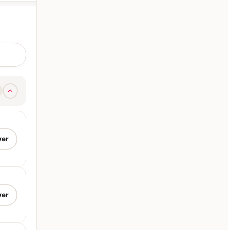
ce à l'effet maquillé mais
lement un aspect naturel
c son effet poudré sur
te la première partie du
rcil. Cette prestation est
s conteste notre
station la plus demandée !
 réalise sur un sourcil
rge)
ver
ver