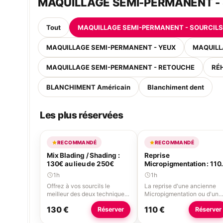
MAQUILLAGE SEMI-PERMANENT -
Tout
MAQUILLAGE SEMI-PERMANENT - SOURCILS
MAQUILLAGE SEMI-PERMANENT - YEUX
MAQUILL
MAQUILLAGE SEMI-PERMANENT - RETOUCHE
RÉ
BLANCHIMENT Américain
Blanchiment dent
Les plus réservées
RECOMMANDÉ
RECOMMANDÉ
Mix Blading / Shading :
Reprise
130€ au lieu de 250€
Micropigmentation : 110
au lieu de 250€
1h
1h
Offrez à vos sourcils le
La reprise d'une ancienne
meilleur des deux techniques.
Micropigmentation ou d'un
En effet, le mix permet d'avoir
ancien tatouage est une
130 €
110 €
Réserver
Réserver
le résultat le plus sophistiqué
technique provenant des
grâce à l'utilisation des deux
États-unis permettant à l'ai