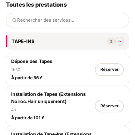
Toutes les prestations
correspondante.
TAPE-INS
3
Dépose des Tapes
Réserver
1h30
À partir de 56 €
Installation de Tapes (Extensions
Noiroc.Hair uniquement)
Réserver
4h
À partir de 101 €
Installation de Tape-Ins (Extensions