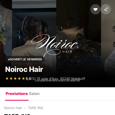
OUVERT LE VENDREDI
Noiroc Hair
·
★★★★★
5,0
(5)
15 voie d'Issy, 92240 Malakoff
Prestations
Salon
Noiroc Hair
›
TAPE-INS