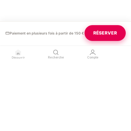
RÉSERVER
Paiement en plusieurs fois à partir de 150 €
Découvrir
Recherche
Compte
GLAURA
PROFESSIONNELS
LÉGAL
Blog
Devenir partenaire
Confidentialité
Contact
Référencer mon salon
Conditions d'utilisation
Espace pro
Mentions légales
SUIVEZ-NOUS
L'APPLICATION
Instagram